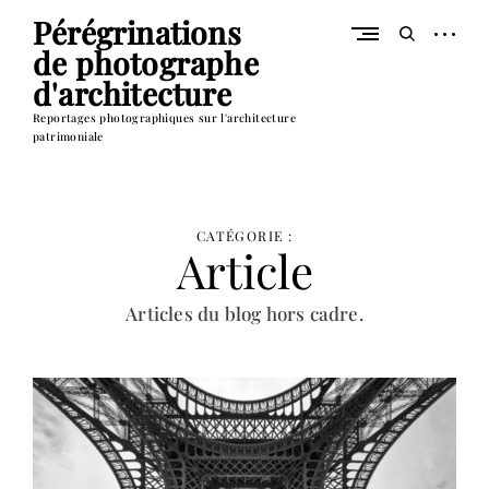
Skip
Pérégrinations
to
open
Ouvrez
content
de photographe
sidebar
le
formulaire
d'architecture
de
Reportages photographiques sur l'architecture
recherche
patrimoniale
CATÉGORIE :
Article
Articles du blog hors cadre.