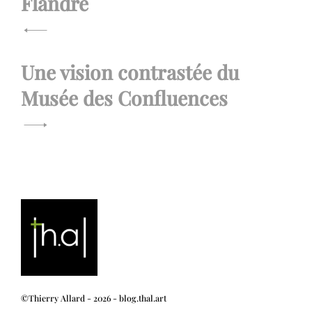
de
Flandre
l’article
Une vision contrastée du
Musée des Confluences
©Thierry Allard - 2026 - blog.thal.art